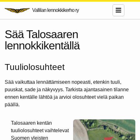
Vallilan lennokkikerho ry
Sää Talosaaren
lennokkikentällä
Tuuliolosuhteet
Sää vaikuttaa lennättämiseen nopeasti, etenkin tuuli,
puuskat, sade ja näkyvyys. Tarkista ajantasainen tilanne
ennen kentälle lähtöä ja arvioi olosuhteet vielä paikan
päällä.
Talosaaren kentän
tuuliolosuhteet vaihtelevat
Suomen yleisten