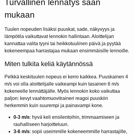
Turvallinen lennätys sään
mukaan
Tuulen nopeuden lisäksi puuskat, sade, näkyvyys ja
lämpötila vaikuttavat lennokin hallintaan. Aloittelijan
kannattaa valita tyyni tai heikkotuulinen päivä ja pyytää
kokeneempaa harrastajaa mukaan ensimmäisille lennoille.
Miten tulkita keliä käytännössä
Pelkkä keskituulen nopeus ei kerro kaikkea. Puuskainen 4
m/s voi olla aloittelijalle vaikeampi kuin tasainen 6 m/s
kokeneelle lennättäjälle. Myös lennokin koko vaikuttaa
paljon: kevyt vaahtomuovitraineri reagoi puuskiin
herkemmin kuin suurempi ja painavampi kone.
0-3 m/s
: hyvä keli ensilentoihin, trimmaamiseen ja
rauhalliseen harjoitteluun.
3-6 m/s
: sopii useimmille kokeneemmille harrastajille,