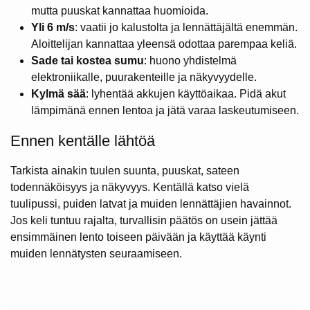
mutta puuskat kannattaa huomioida.
Yli 6 m/s
: vaatii jo kalustolta ja lennättäjältä enemmän.
Aloittelijan kannattaa yleensä odottaa parempaa keliä.
Sade tai kostea sumu
: huono yhdistelmä
elektroniikalle, puurakenteille ja näkyvyydelle.
Kylmä sää
: lyhentää akkujen käyttöaikaa. Pidä akut
lämpimänä ennen lentoa ja jätä varaa laskeutumiseen.
Ennen kentälle lähtöä
Tarkista ainakin tuulen suunta, puuskat, sateen
todennäköisyys ja näkyvyys. Kentällä katso vielä
tuulipussi, puiden latvat ja muiden lennättäjien havainnot.
Jos keli tuntuu rajalta, turvallisin päätös on usein jättää
ensimmäinen lento toiseen päivään ja käyttää käynti
muiden lennätysten seuraamiseen.